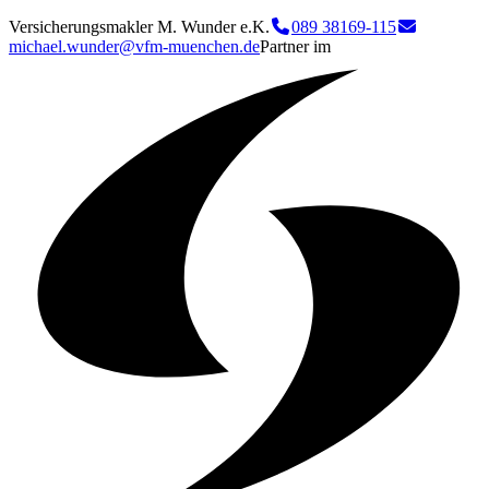
Versicherungsmakler M. Wunder e.K.
089 38169-115
michael.wunder@vfm-muenchen.de
Partner im