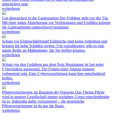
abgesichert sind.
weiterlesen
Gut abgesichert in die Gartensaison
Der Frühling steht vor der Tür.
Mit einer guten Absicherung vor Verletzungen und Unfällen können
die Gartenarbeiten unbeschwert beginnen.
weiterlesen
Schutz vor Einbruchdiebstahl
Einbrüche sind keine Seltenheit und
können für hohe Schäden sorgen. Um vorzubeugen, gibt es eine
ganze Reihe an Maßnahmen, die Sie treffen können.
weiterlesen
Schutz vor den Gefahren aus dem Netz
Heutzutage ist fast jeder
Cyberrisiken ausgesetzt. Die Folgen einer Attacke können
verheerend sein. Eine Cyberversicherung kann hier entscheidend
helfen.
weiterlesen
Pflegeversicherung als Baustein der Vorsorge
Das Thema Pflege
wird in unserer Gesellschaft immer wichtiger. Umso entscheidender
ist es, frühzeitig dafür vorzusorgen – die gesetzliche
Pflegeversicherung ist da nur die Basis.
weiterlesen