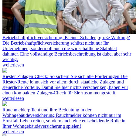
Betriebshaftpflichtversicherung: Kleiner Schaden, große Wirkung?
Die Betriebshaftpflichversicherung schützt nicht nur Ihr
Unternehmen, sondern oft auch die wirtschaftliche Stabilität
dahinter. Eine vollständige Betriebsbeschreibung ist dabei aber sehr
wichtig.
weiterlesen
Riester-Zulagen-Check: So sichern Sie sich alle Förderungen
Die
Riester-Rente lohnt sich vor allem durch staatliche Zulagen und
steuerliche Vorteile. Damit Sie hier nichts verschenken, haben wir
einen kompakten Zulagen-Check für Sie zusammengestellt.
weiterlesen
Rauchmelderpflicht und ihre Bedeutung in der
Wohngebäudeversicherung
Rauchmelder können nicht nur im
Ernstfall Leben retten, sondern auch eine entscheidende Rolle in
Ihrer Wohngebäudeversicherung spielen!
weiterlesen