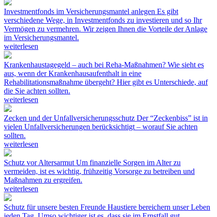
Investmentfonds im Versicherungsmantel anlegen
Es gibt
verschiedene Wege, in Investmentfonds zu investieren und so Ihr
Vermögen zu vermehren. Wir zeigen Ihnen die Vorteile der Anlage
im Versicherungsmantel.
weiterlesen
Krankenhaustagegeld – auch bei Reha-Maßnahmen?
Wie sieht es
aus, wenn der Krankenhausaufenthalt in eine
Rehabilitationsmaßnahme übergeht? Hier gibt es Unterschiede, auf
die Sie achten sollten.
weiterlesen
Zecken und der Unfallversicherungsschutz
Der “Zeckenbiss” ist in
vielen Unfallversicherungen berücksichtigt – worauf Sie achten
sollten.
weiterlesen
Schutz vor Altersarmut
Um finanzielle Sorgen im Alter zu
vermeiden, ist es wichtig, frühzeitig Vorsorge zu betreiben und
Maßnahmen zu ergreifen.
weiterlesen
Schutz für unsere besten Freunde
Haustiere bereichern unser Leben
jeden Tag. Umso wichtiger ist es, dass sie im Ernstfall gut