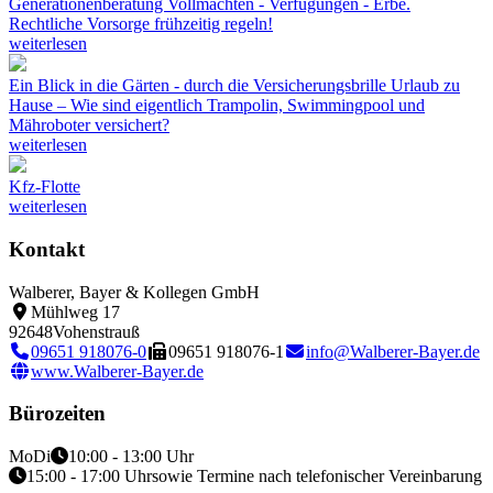
Generationenberatung
Vollmachten - Verfügungen - Erbe.
Rechtliche Vorsorge frühzeitig regeln!
weiterlesen
Ein Blick in die Gärten - durch die Versicherungsbrille
Urlaub zu
Hause – Wie sind eigentlich Trampolin, Swimmingpool und
Mähroboter versichert?
weiterlesen
Kfz-Flotte
weiterlesen
Kontakt
Walberer, Bayer & Kollegen GmbH
Mühlweg 17
92648
Vohenstrauß
09651 918076-0
09651 918076-1
info@Walberer-Bayer.de
www.Walberer-Bayer.de
Bürozeiten
Mo
Di
10:00 - 13:00 Uhr
15:00 - 17:00 Uhr
sowie Termine nach telefonischer Vereinbarung