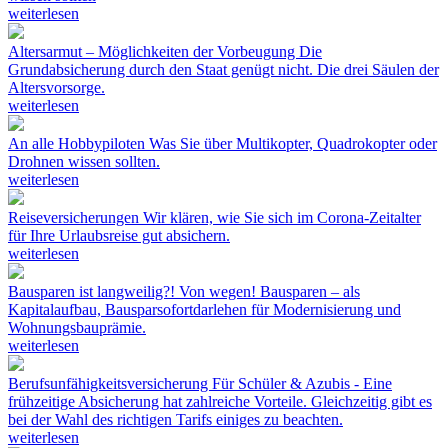
weiterlesen
Altersarmut – Möglichkeiten der Vorbeugung
Die
Grundabsicherung durch den Staat genügt nicht. Die drei Säulen der
Altersvorsorge.
weiterlesen
An alle Hobbypiloten
Was Sie über Multikopter, Quadrokopter oder
Drohnen wissen sollten.
weiterlesen
Reiseversicherungen
Wir klären, wie Sie sich im Corona-Zeitalter
für Ihre Urlaubsreise gut absichern.
weiterlesen
Bausparen ist langweilig?! Von wegen!
Bausparen – als
Kapitalaufbau, Bausparsofortdarlehen für Modernisierung und
Wohnungsbauprämie.
weiterlesen
Berufsunfähigkeitsversicherung
Für Schüler & Azubis - Eine
frühzeitige Absicherung hat zahlreiche Vorteile. Gleichzeitig gibt es
bei der Wahl des richtigen Tarifs einiges zu beachten.
weiterlesen