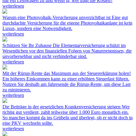
mir ein Leihwagen zu und wenn ja, wer trägt die Kosten?
weiterlesen
Warum eine Photovoltaik-Versicherung unverzichtbar ist
Eine gut
durchdachte Versicherung für die eigene Photovoltaikanlage ist kein
Luxus, sondern eine Notwendigkeit.
weiterlesen
Schützen Sie Ihr Zuhause
Die Elementarversicherung schützt im
Wesentlichen vor den finanziellen Folgen von Naturereignissen, die
unvorhersehbar und nicht verhinderbar sind.
weiterlesen
Mit der Rürup-Rente das Maximum aus der Steuererklärung holen!
Ein höheres Einkommen kann zu einer erhöhten Steuerlast führen.
Nutzen Sie deshalb am Jahresende die Rürup-Rente, um diese Last
zu minimieren.
weiterlesen
Die Beiträge in der gesetzlichen Krankenversicherung steigen
Wer
richtig gut verdient, zahlt teilweise über 1.000 Euro monatlich ein.
So mancher kommt da ins Grübeln und überlegt, ob er nicht doch in
eine PKV wechseln sollte.
weiterlesen