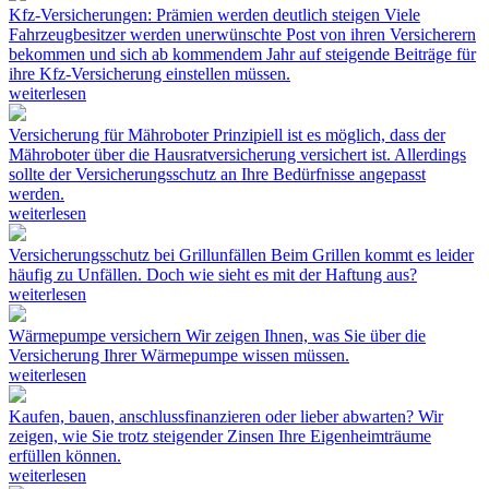
Kfz-Versicherungen: Prämien werden deutlich steigen
Viele
Fahrzeugbesitzer werden unerwünschte Post von ihren Versicherern
bekommen und sich ab kommendem Jahr auf steigende Beiträge für
ihre Kfz-Versicherung einstellen müssen.
weiterlesen
Versicherung für Mähroboter
Prinzipiell ist es möglich, dass der
Mähroboter über die Hausratversicherung versichert ist. Allerdings
sollte der Versicherungsschutz an Ihre Bedürfnisse angepasst
werden.
weiterlesen
Versicherungsschutz bei Grillunfällen
Beim Grillen kommt es leider
häufig zu Unfällen. Doch wie sieht es mit der Haftung aus?
weiterlesen
Wärmepumpe versichern
Wir zeigen Ihnen, was Sie über die
Versicherung Ihrer Wärmepumpe wissen müssen.
weiterlesen
Kaufen, bauen, anschlussfinanzieren oder lieber abwarten?
Wir
zeigen, wie Sie trotz steigender Zinsen Ihre Eigenheimträume
erfüllen können.
weiterlesen