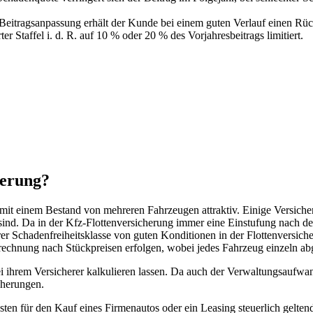
Beitragsanpassung erhält der Kunde bei einem guten Verlauf einen Rü
r Staffel i. d. R. auf 10 % oder 20 % des Vorjahresbeitrags limitiert.
herung?
 mit einem Bestand von mehreren Fahrzeugen attraktiv. Einige Versiche
sind. Da in der Kfz-Flottenversicherung immer eine Einstufung nach der
er Schadenfreiheitsklasse von guten Konditionen in der Flottenversich
erechnung nach Stückpreisen erfolgen, wobei jedes Fahrzeug einzeln ab
 ihrem Versicherer kalkulieren lassen. Da auch der Verwaltungsaufwand
icherungen.
ten für den Kauf eines Firmenautos oder ein Leasing steuerlich gelte