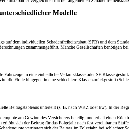
Verlaufsrabatt ist vergleichbar mit der allgemeinen Schadenfreiheitskla
 unterschiedlicher Modelle
gs auf dem individuellen Schadenfreiheitsrabatt (SFR) und dem Standa
en Berechnungen zusammengeführt. Manche Gesellschaften benötigen be
Fahrzeuge in eine einheitliche Verlaufsklasse oder SF-Klasse gestuft.
wird die Flotte hingegen in eine schlechtere Klasse zurückgestuft (Sch
lle Beitragstableaus unterteilt (z. B. nach WKZ oder kw). In der Regel
denquote am Gewinn des Versicherers beteiligt und erhält einen Rückbe
erhöht sich der Beitrag für das Folgejahr nach fest vereinbarten Staffe
chadenquote verringert sich der Beitrag im Folgejahr, bei schlechter S