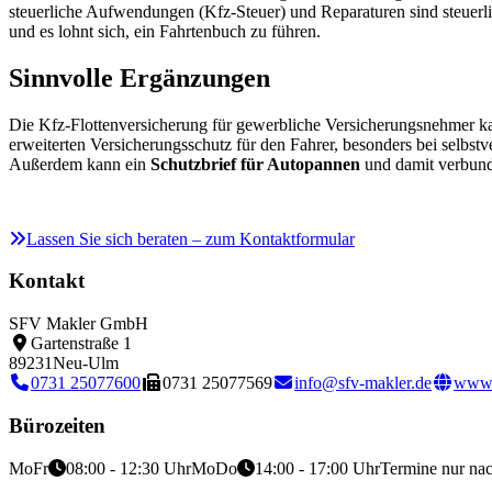
steuerliche Aufwendungen (Kfz-Steuer) und Reparaturen sind steuerli
und es lohnt sich, ein Fahrtenbuch zu führen.
Sinnvolle Ergänzungen
Die Kfz-Flottenversicherung für gewerbliche Versicherungsnehmer k
erweiterten Versicherungsschutz für den Fahrer, besonders bei selbst
Außerdem kann ein
Schutzbrief für Autopannen
und damit verbund
Lassen Sie sich beraten – zum Kontaktformular
Kontakt
SFV Makler GmbH
Gartenstraße 1
89231
Neu-Ulm
0731 25077600
0731 25077569
info@sfv-makler.de
www.
Bürozeiten
Mo
Fr
08:00 - 12:30 Uhr
Mo
Do
14:00 - 17:00 Uhr
Termine nur na