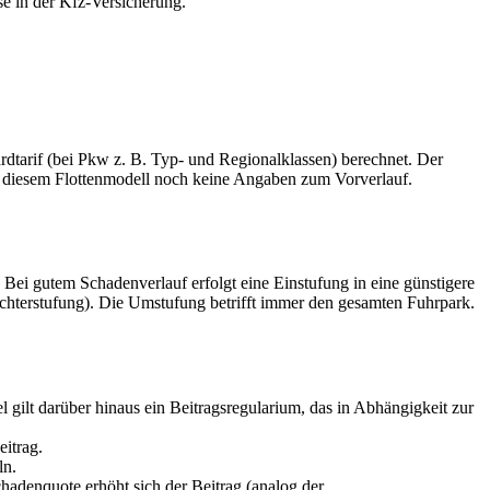
sse in der Kfz-Versicherung.
rdtarif (bei Pkw z. B. Typ- und Regionalklassen) berechnet. Der
i diesem Flottenmodell noch keine Angaben zum Vorverlauf.
 Bei gutem Schadenverlauf erfolgt eine Einstufung in eine günstigere
lechterstufung). Die Umstufung betrifft immer den gesamten Fuhrpark.
 gilt darüber hinaus ein Beitragsregularium, das in Abhängigkeit zur
itrag.
ln.
chadenquote erhöht sich der Beitrag (analog der