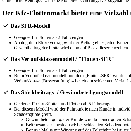
einheitliche Beitragssatz für die Flottenversicherung. Der sogenannte 
Der Kfz-Flottenmarkt bietet eine Vielzahl
Das SFR-Modell
Geeignet für Flotten ab 2 Fahrzeugen
Analog dem Einzelvertrag wird der Beitrag eines jeden Fahrzeu
Gesamtbeitrag der Flotte wird dann auf Basis dieser einzeln
Das Verlaufsklassenmodell / "Flotten-SFR"
Geeignet für Flotten ab 3 Fahrzeugen
Beim Verlaufsklassenmodell und dem „Flotten-SFR“ werden alle 
Verlaufsklasse (Besserstufung) – bei einem schlechten Verlauf 
Das Stückbeitrags- / Gewinnbeteiligungsmodell
Geeignet für Großflotten und Flotten ab 5 Fahrzeugen
Bei diesem Modell wird der Fuhrpark je nach Kunde in individue
Schadenquote greift.
Gewinnbeteiligung: der Kunde wird bei einer guten Scha
Beitragsanpassungsklausel: bei schlechten Schadenquoten 
Bonus / Malus mit Wirkung auf das Folgejahr: bei guter S