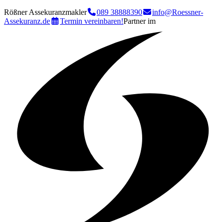
Rößner Assekuranzmakler
089 38888390
info@Roessner-
Assekuranz.de
Termin vereinbaren!
Partner im