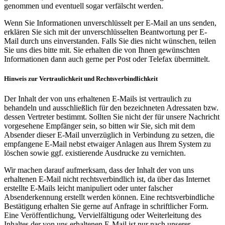
genommen und eventuell sogar verfälscht werden.
Wenn Sie Informationen unver­schlüsselt per E-Mail an uns senden,
erklären Sie sich mit der unver­schlüsselten Beant­wortung per E-
Mail durch uns einver­standen. Falls Sie dies nicht wünschen, teilen
Sie uns dies bitte mit. Sie erhalten die von Ihnen gewünschten
Informa­tionen dann auch gerne per Post oder Telefax über­mittelt.
Hinweis zur Vertraulichkeit und Rechtsverbindlichkeit
Der Inhalt der von uns erhaltenen E-Mails ist vertraulich zu
behandeln und ausschließlich für den bezeichneten Adressaten bzw.
dessen Vertreter bestimmt. Sollten Sie nicht der für unsere Nachricht
vorgesehene Empfänger sein, so bitten wir Sie, sich mit dem
Absender dieser E-Mail unverzüglich in Verbindung zu setzen, die
empfangene E-Mail nebst etwaiger Anlagen aus Ihrem System zu
löschen sowie ggf. existierende Ausdrucke zu vernichten.
Wir machen darauf aufmerksam, dass der Inhalt der von uns
erhaltenen E-Mail nicht rechtsverbindlich ist, da über das Internet
erstellte E-Mails leicht manipuliert oder unter falscher
Absenderkennung erstellt werden können. Eine rechtsverbindliche
Bestätigung erhalten Sie gerne auf Anfrage in schriftlicher Form.
Eine Veröffentlichung, Vervielfältigung oder Weiterleitung des
Inhaltes der von uns erhaltenen E-Mail ist nur nach unserer