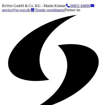
ReVers GmbH & Co. KG - Martin Krämer
06851 84890
service@re-vers.de
Termin vereinbaren!
Partner im