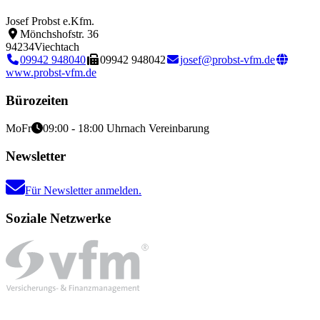
Josef Probst e.Kfm.
Mönchshofstr. 36
94234
Viechtach
09942 948040
09942 948042
josef@probst-vfm.de
www.probst-vfm.de
Bürozeiten
Mo
Fr
09:00 - 18:00 Uhr
nach Vereinbarung
Newsletter
Für Newsletter anmelden.
Soziale Netzwerke