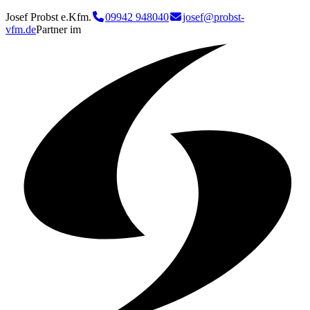
Josef Probst e.Kfm.
09942 948040
josef@probst-
vfm.de
Partner im