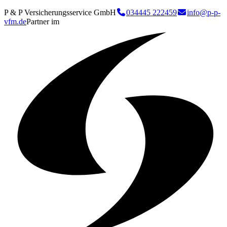
P & P Versicherungsservice GmbH
034445 222459
info@p-p-
vfm.de
Partner im