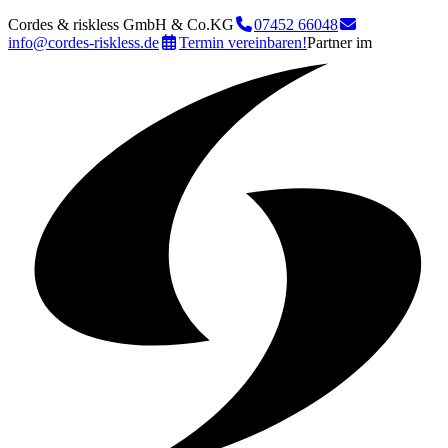
Cordes & riskless GmbH & Co.KG
07452 66048
info@cordes-riskless.de
Termin vereinbaren!
Partner im