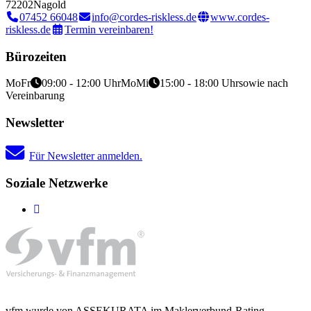
72202
Nagold
07452 66048
info@cordes-riskless.de
www.cordes-
riskless.de
Termin vereinbaren!
Bürozeiten
Mo
Fr
09:00 - 12:00 Uhr
Mo
Mi
15:00 - 18:00 Uhr
sowie nach
Vereinbarung
Newsletter
Für Newsletter anmelden.
Soziale Netzwerke
vfm wurde von ASSEKURATA im Maklerverbund-Rating