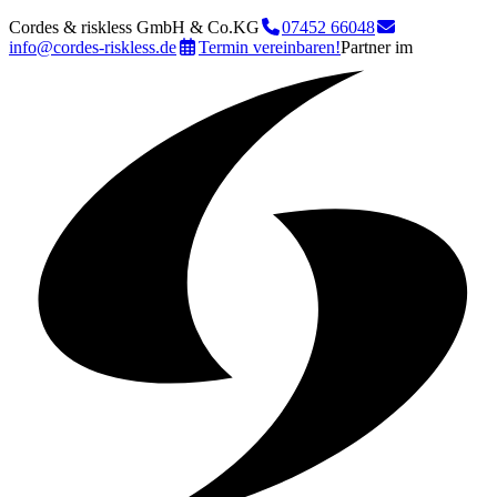
Cordes & riskless GmbH & Co.KG
07452 66048
info@cordes-riskless.de
Termin vereinbaren!
Partner im