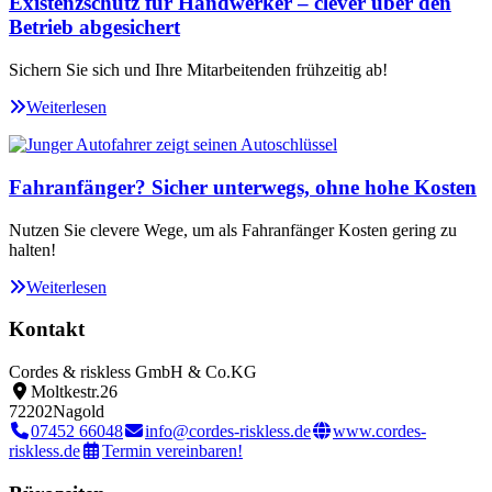
Existenzschutz für Handwerker – clever über den
Betrieb abgesichert
Sichern Sie sich und Ihre Mitarbeitenden frühzeitig ab!
Weiterlesen
Fahranfänger? Sicher unterwegs, ohne hohe Kosten
Nutzen Sie clevere Wege, um als Fahranfänger Kosten gering zu
halten!
Weiterlesen
Kontakt
Cordes & riskless GmbH & Co.KG
Moltkestr.26
72202
Nagold
07452 66048
info@cordes-riskless.de
www.cordes-
riskless.de
Termin vereinbaren!