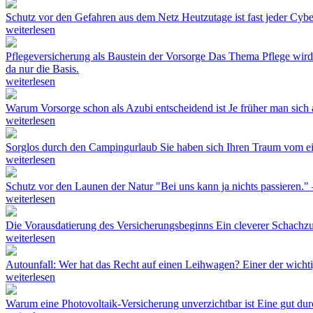
Schutz vor den Gefahren aus dem Netz
Heutzutage ist fast jeder Cyb
weiterlesen
Pflegeversicherung als Baustein der Vorsorge
Das Thema Pflege wird i
da nur die Basis.
weiterlesen
Warum Vorsorge schon als Azubi entscheidend ist
Je früher man sich
weiterlesen
Sorglos durch den Campingurlaub
Sie haben sich Ihren Traum vom e
weiterlesen
Schutz vor den Launen der Natur
"Bei uns kann ja nichts passieren."
weiterlesen
Die Vorausdatierung des Versicherungsbeginns
Ein cleverer Schachzu
weiterlesen
Autounfall: Wer hat das Recht auf einen Leihwagen?
Einer der wicht
weiterlesen
Warum eine Photovoltaik-Versicherung unverzichtbar ist
Eine gut dur