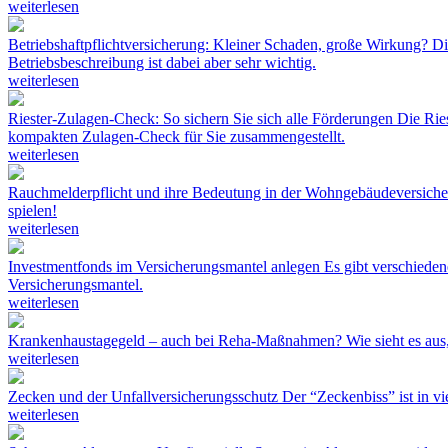
weiterlesen
Betriebshaftpflichtversicherung: Kleiner Schaden, große Wirkung?
Di
Betriebsbeschreibung ist dabei aber sehr wichtig.
weiterlesen
Riester-Zulagen-Check: So sichern Sie sich alle Förderungen
Die Ries
kompakten Zulagen-Check für Sie zusammengestellt.
weiterlesen
Rauchmelderpflicht und ihre Bedeutung in der Wohngebäudeversich
spielen!
weiterlesen
Investmentfonds im Versicherungsmantel anlegen
Es gibt verschiede
Versicherungsmantel.
weiterlesen
Krankenhaustagegeld – auch bei Reha-Maßnahmen?
Wie sieht es au
weiterlesen
Zecken und der Unfallversicherungsschutz
Der “Zeckenbiss” ist in vi
weiterlesen