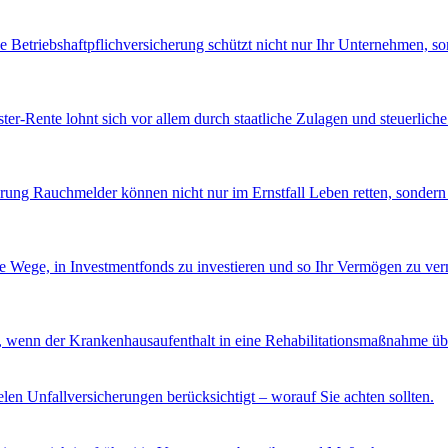
e Betriebshaftpflichversicherung schützt nicht nur Ihr Unternehmen, sond
ter-Rente lohnt sich vor allem durch staatliche Zulagen und steuerliche
erung
Rauchmelder können nicht nur im Ernstfall Leben retten, sonder
ne Wege, in Investmentfonds zu investieren und so Ihr Vermögen zu ver
s, wenn der Krankenhausaufenthalt in eine Rehabilitationsmaßnahme über
elen Unfallversicherungen berücksichtigt – worauf Sie achten sollten.