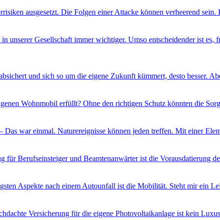
errisiken ausgesetzt. Die Folgen einer Attacke können verheerend sein.
n unserer Gesellschaft immer wichtiger. Umso entscheidender ist es, fr
 absichert und sich so um die eigene Zukunft kümmert, desto besser. Ab
igenen Wohnmobil erfüllt? Ohne den richtigen Schutz könnten die Sor
 – Das war einmal. Naturereignisse können jeden treffen. Mit einer Elem
g für Berufseinsteiger und Beamtenanwärter ist die Vorausdatierung d
igsten Aspekte nach einem Autounfall ist die Mobilität. Steht mir ein 
chdachte Versicherung für die eigene Photovoltaikanlage ist kein Luxu