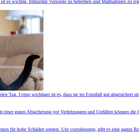
ist es wichtig, frühzeitig Vorsorge zu betreiben und Maßnahmen zu erg
en Tag. Umso wichtiger ist es, dass sie im Ernstfall gut abgesichert si
Mit einer guten Absicherung vor Verletzungen und Unfällen können die
önnen für hohe Schäden sorgen. Um vorzubeugen, gibt es eine ganze R