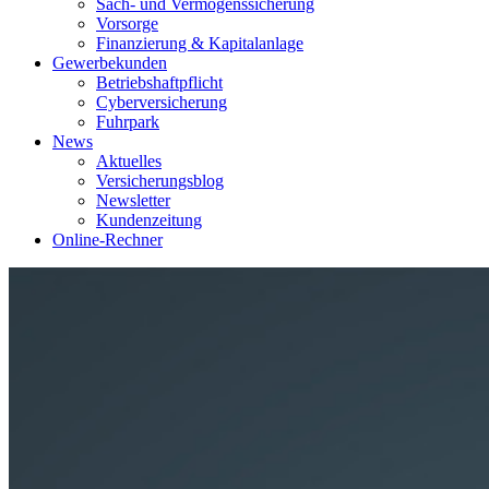
Sach- und Vermögenssicherung
Vorsorge
Finanzierung & Kapitalanlage
Gewerbekunden
Betriebshaftpflicht
Cyberversicherung
Fuhrpark
News
Aktuelles
Versicherungsblog
Newsletter
Kundenzeitung
Online-Rechner