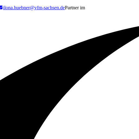
ilona.huebner@vfm-sachsen.de
Partner im