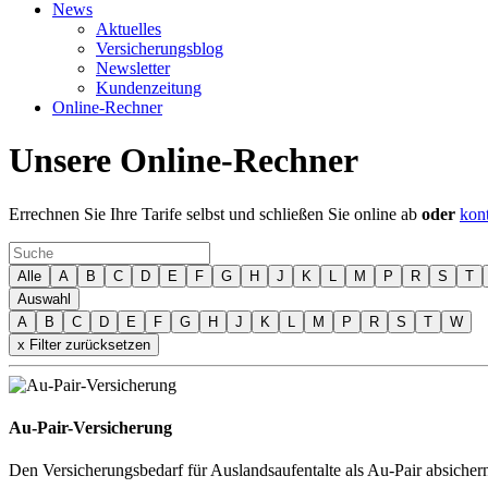
News
Aktuelles
Versicherungsblog
Newsletter
Kundenzeitung
Online-Rechner
Unsere Online-Rechner
Errechnen Sie Ihre Tarife selbst und schließen Sie online ab
oder
kont
Alle
A
B
C
D
E
F
G
H
J
K
L
M
P
R
S
T
Auswahl
A
B
C
D
E
F
G
H
J
K
L
M
P
R
S
T
W
x Filter zurücksetzen
Au-Pair-Versicherung
Den Versicherungsbedarf für Auslandsaufentalte als Au-Pair absicher