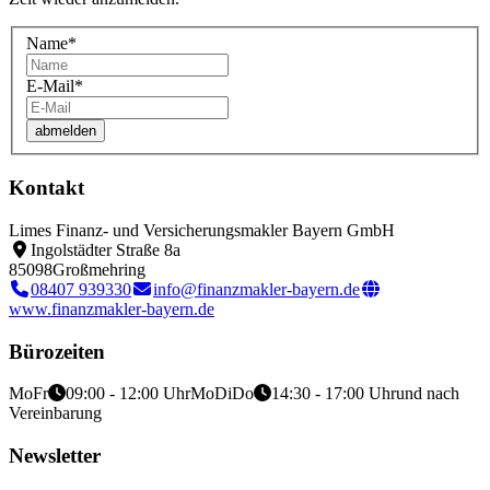
Name
*
E-Mail
*
Kontakt
Limes Finanz- und Versicherungsmakler Bayern GmbH
Ingolstädter Straße 8a
85098
Großmehring
08407 939330
info@finanzmakler-bayern.de
www.finanzmakler-bayern.de
Bürozeiten
Mo
Fr
09:00 - 12:00 Uhr
Mo
Di
Do
14:30 - 17:00 Uhr
und nach
Vereinbarung
Newsletter