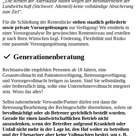
„Die Renten der Alterskasse haben wegen der Besonderheiten der
Landwirtschaft (Stichwort: Altenteil) keine vollständige Absicherung
zum Ziel“.
Für die Schließung der Rentenlücke
stehen staatlich geförderte
sowie private Vorsorgelösungen
zur Verfügung! Wir ermitteln in
einer Vorsorgeanalyse Ihr gewünschtes Rentenniveau und erstellen
je nach Ihren Wünschen bzgl. Förderung, Flexibilität und Risiko
eine passende Versorgungslösung zusammen.
Generationenberatung
Rechtsanwälte empfehlen Personen ab 18 Jahren, eine
Gesamtvollmacht mit Patientenverfügung, Betreuungsverfügung
und Vorsorgevollmacht fertigen zu lassen. Sind Sie selbstständig
oder freiberuflich tätig, sollte eine Unternehmervollmacht integriert
sein. Wozu das alles?
Selbst nahestehende Verwandte/Partner dürfen erst dann die
Betreuung/Bearbeitung der Rechtsgeschäfte übernehmen, sofern sie
bevollmächtigt oder als Betreuer gerichtlich bestellt wurden.
Gerade für einen landwirtschaftlichen Betrieb nicht
auszudenken, wenn der Betreiber aufgrund Krankheit oder
Unfall nicht mehr in der Lage ist, den Hof weiter zu betreiben
und der Ehepartner aber keine Vollmachten besitzt, um z. B.