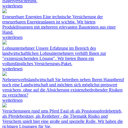
Hagelversicherung.
weiterlesen
Erneuerbare Energien
Eine technische Versicherung der
erneuerbaren Energieanlagen ist wichtig. Wir bieten
Produktlösungen mit mehreren relevanten Bausteinen aus einer
Hand.
weiterlesen
Lohnunternehmer
Unsere Erfahrung im Bereich des
landwirtschaftlichen Lohnunternehmers verhilft Ihnen zur
"existenzsichernden Lösung". Wir bieten Ihnen ein
vollumfängliches Versicherungs-Paket.
weiterlesen
Nebenerwerbslandwirtschaft
Sie betreiben neben Ihrem Hauptberuf
noch eine Landwirtschaft und möchten sich möglichst preiswert
versichern, ohne auf die Absicherung existenzbedrohender Risiken
zu verzichten?
weiterlesen
Versicherungen rund ums Pferd
Egal ob als Pensionspferdebetrieb,
als Pferdebesitzer, als Reitlehrer - die Thematik Risiko und
Versichern spielt hier eine große und spezielle Rolle. Wir haben die
richtigen Lösungen für Sie.