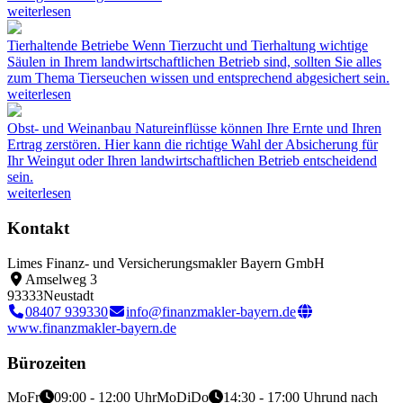
weiterlesen
Tierhaltende Betriebe
Wenn Tierzucht und Tierhaltung wichtige
Säulen in Ihrem landwirtschaftlichen Betrieb sind, sollten Sie alles
zum Thema Tierseuchen wissen und entsprechend abgesichert sein.
weiterlesen
Obst- und Weinanbau
Natureinflüsse können Ihre Ernte und Ihren
Ertrag zerstören. Hier kann die richtige Wahl der Absicherung für
Ihr Weingut oder Ihren landwirtschaftlichen Betrieb entscheidend
sein.
weiterlesen
Kontakt
Limes Finanz- und Versicherungsmakler Bayern GmbH
Amselweg 3
93333
Neustadt
08407 939330
info@finanzmakler-bayern.de
www.finanzmakler-bayern.de
Bürozeiten
Mo
Fr
09:00 - 12:00 Uhr
Mo
Di
Do
14:30 - 17:00 Uhr
und nach