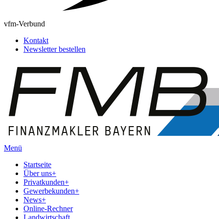
vfm-Verbund
Kontakt
Newsletter bestellen
Menü
Startseite
Über uns
+
Privatkunden
+
Gewerbekunden
+
News
+
Online-Rechner
Landwirtschaft