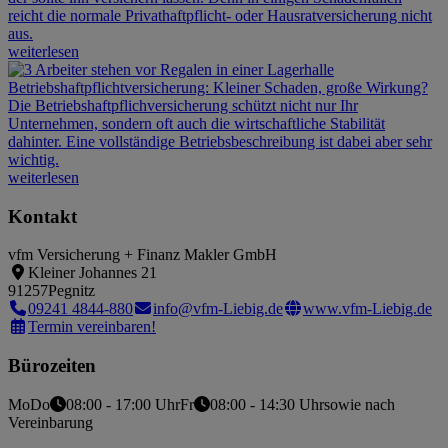
reicht die normale Privathaftpflicht- oder Hausratversicherung nicht
aus.
weiterlesen
Betriebshaftpflichtversicherung: Kleiner Schaden, große Wirkung?
Die Betriebshaftpflichversicherung schützt nicht nur Ihr
Unternehmen, sondern oft auch die wirtschaftliche Stabilität
dahinter. Eine vollständige Betriebsbeschreibung ist dabei aber sehr
wichtig.
weiterlesen
Kontakt
vfm Versicherung + Finanz Makler GmbH
Kleiner Johannes 21
91257
Pegnitz
09241 4844-880
info@vfm-Liebig.de
www.vfm-Liebig.de
Termin vereinbaren!
Bürozeiten
Mo
Do
08:00 - 17:00 Uhr
Fr
08:00 - 14:30 Uhr
sowie nach
Vereinbarung