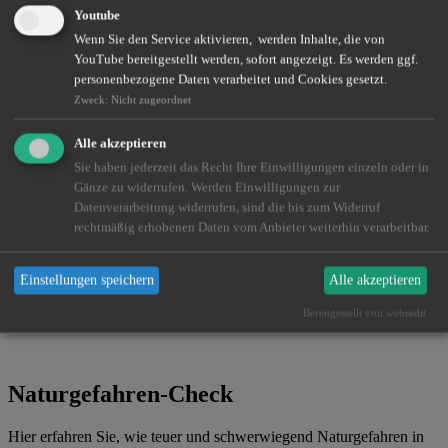
Bewertungen
Youtube
Wenn Sie den Service aktivieren, werden Inhalte, die von
Wir freuen uns über Ihr Feedback, bitte schreiben Sie auch eine
YouTube bereitgestellt werden, sofort angezeigt. Es werden ggf.
Rezension:
personenbezogene Daten verarbeitet und Cookies gesetzt.
Eine Bewertung schreiben
Zweck
:
Nicht zugeordnet
INBAYREUTH-Podcast
Alle akzeptieren
Sie haben jederzeit das Recht Ihre Einwilligungen einzeln oder in
mit Klaus Liebig und Andreas Seidl
Gänze zu widerrufen. Werden Einwilligungen zur
Datenverarbeitung widerrufen, sind die bis zum Widerruf
rechtmäßig erhobenen Daten vom Anbieter weiterhin verarbeitbar.
Einstellungen speichern
Alle akzeptieren
Bereitgestellt von websedit
Naturgefahren-Check
Hier erfahren Sie, wie teuer und schwerwiegend Naturgefahren in