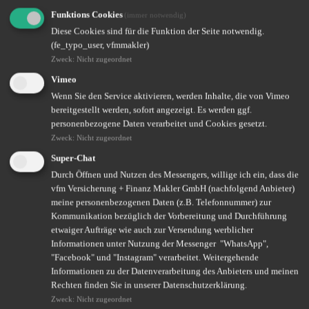
Funktions Cookies
(immer notwendig)
07.11.2023
Diese Cookies sind für die Funktion der Seite notwendig.
(fe_typo_user, vfmmakler)
Zweck
:
Nicht zugeordnet
Alexander Heiden/Hauenstein
Vimeo
Wenn Sie den Service aktivieren, werden Inhalte, die von Vimeo
24.10.2023
bereitgestellt werden, sofort angezeigt. Es werden ggf.
personenbezogene Daten verarbeitet und Cookies gesetzt.
Zweck
:
Nicht zugeordnet
Super-Chat
Dirk Daume
Durch Öffnen und Nutzen des Messengers, willige ich ein, dass die
vfm Versicherung + Finanz Makler GmbH (nachfolgend Anbieter)
06.07.2023
meine personenbezogenen Daten (z.B. Telefonnummer) zur
Kommunikation bezüglich der Vorbereitung und Durchführung
etwaiger Aufträge wie auch zur Versendung werblicher
Informationen unter Nutzung der Messenger "WhatsApp",
Daniel Rauch
"Facebook" und "Instagram" verarbeitet. Weitergehende
Informationen zu der Datenverarbeitung des Anbieters und meinen
01.09.2021
Rechten finden Sie in unserer Datenschutzerklärung.
Zweck
:
Nicht zugeordnet