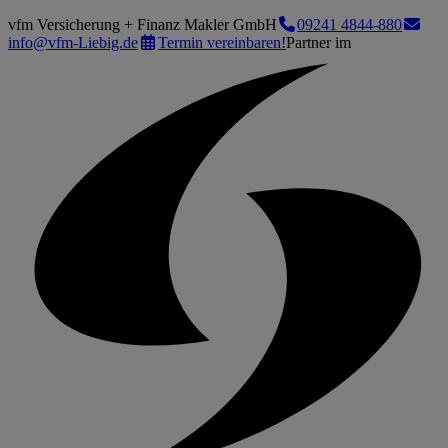
vfm Versicherung + Finanz Makler GmbH
09241 4844-880
info@vfm-Liebig.de
Termin vereinbaren!
Partner im