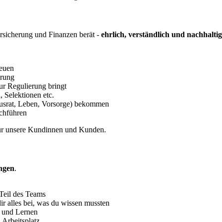
sicherung und Finanzen berät -
ehrlich, verständlich und nachhaltig
reuen
erung
zur Regulierung bringt
, Selektionen etc.
ausrat, Leben, Vorsorge) bekommen
chführen
r unsere Kundinnen und Kunden.
ngen
.
n Teil des Teams
ir alles bei, was du wissen mussten
e und Lernen
 Arbeitsplatz