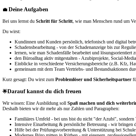
Deine Aufgaben
💼
Bei uns lernst du
Schritt für Schritt
, wie man Menschen rund um Ver
Du wirst:
Kundinnen und Kunden persönlich, telefonisch und digital bet
Schadensbearbeitung - von der Schadenanzeige bis zur Reguli
lernen, wie man Schadenfälle bearbeitet und lösungsorientiert 
den Büroalltag aktiv mitgestalten - Azubiprojekte, Social-Media
Einblicke in verschiedene Versicherungsbereiche (z.B. Kfz, H
gemeinsam mit dem Team Vertriebs- und Bestandsaktionen dur
Kurz gesagt: Du wirst zum
Problemlöser und Sicherheitspartner
fü
Darauf kannst du dich freuen
🌟
Wir wissen: Eine Ausbildung soll
Spaß machen und dich weiterbri
Deshalb bieten wir dir mehr als nur Zahlen und Paragraphen:
​​​​​Familiäres Umfeld - bei uns bist du nicht "der Azubi", sonder
Intensive Einarbeitung & persönliche Betreuung - wir bringen d
Hilfe bei der Prüfungsvorbereitung & Unterstützung bei Schul
Modernes Büro mitten in Rüthen - mit eigenem, professionellen