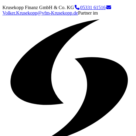
Krusekopp Finanz GmbH & Co. KG
05331 61516
Volker.Krusekopp@vfm-Krusekopp.de
Partner im