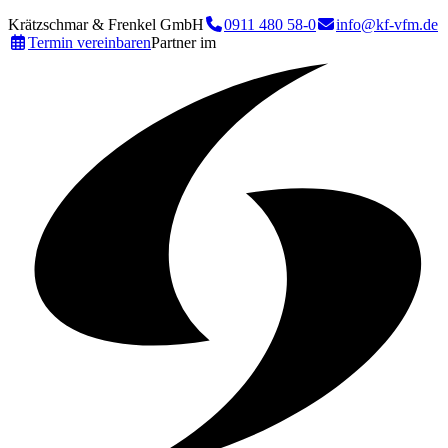
Krätzschmar & Frenkel GmbH
0911 480 58-0
info@kf-vfm.de
Termin vereinbaren
Partner im