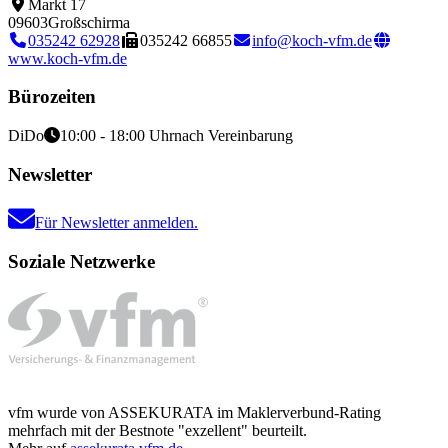
Markt 17
09603
Großschirma
035242 62928
035242 66855
info@koch-vfm.de
www.koch-vfm.de
Bürozeiten
Di
Do
10:00 - 18:00 Uhr
nach Vereinbarung
Newsletter
Für Newsletter anmelden.
Soziale Netzwerke
vfm wurde von ASSEKURATA im Maklerverbund-Rating
mehrfach mit der Bestnote "exzellent" beurteilt.