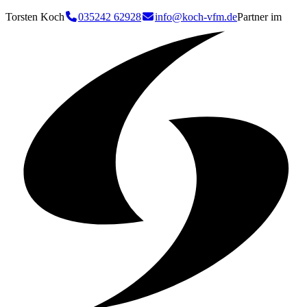
Torsten Koch
035242 62928
info@koch-vfm.de
Partner im