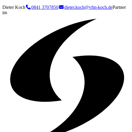
Dieter Koch
0841 3707850
dieter.koch@vfm-koch.de
Partner
im