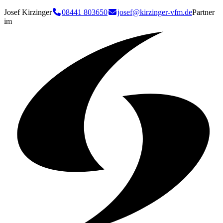
Josef Kirzinger
08441 803650
josef@kirzinger-vfm.de
Partner
im