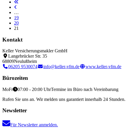
…
19
20
21
Kontakt
Keller Versicherungsmakler GmbH
Langebrücker Str. 35
68809
Neulußheim
06205 9530074
info@keller-vfm.de
www.keller-vfm.de
Bürozeiten
Mo
Fr
07:00 - 20:00 Uhr
Termine im Büro nach Vereinbarung
Rufen Sie uns an. Wir melden uns garantiert innerhalb 24 Stunden.
Newsletter
Für Newsletter anmelden.