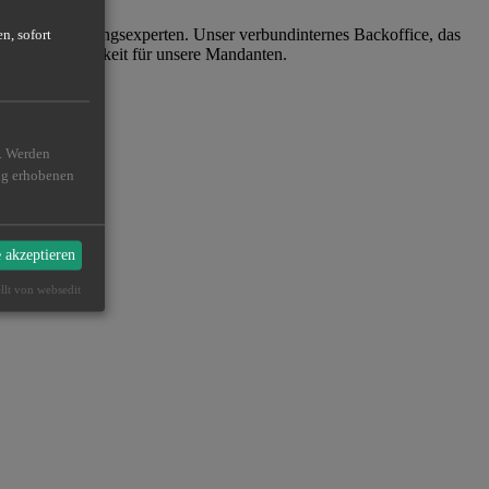
 vfm-Versicherungsexperten. Unser verbundinternes Backoffice, das
n, sofort
g die Erreichbarkeit für unsere Mandanten.
n. Werden
ßig erhobenen
e akzeptieren
ellt von websedit