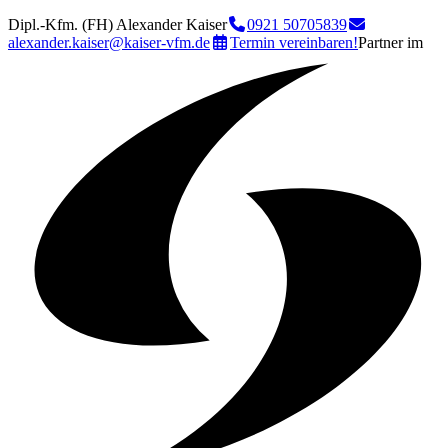
Dipl.-Kfm. (FH) Alexander Kaiser
0921 50705839
alexander.kaiser@kaiser-vfm.de
Termin vereinbaren!
Partner im