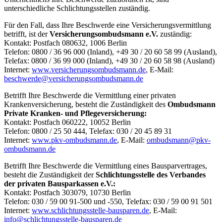
unterschiedliche Schlichtungsstellen zuständig.
Für den Fall, dass Ihre Beschwerde eine Versicherungsvermittlung
betrifft, ist der
Versicherungsombudsmann e.V.
zuständig:
Kontakt: Postfach 080632, 1006 Berlin
Telefon: 0800 / 36 96 000 (Inland), +49 30 / 20 60 58 99 (Ausland),
Telefax: 0800 / 36 99 000 (Inland), +49 30 / 20 60 58 98 (Ausland)
Internet:
www.versicherungsombudsmann.de
, E-Mail:
beschwerde@versicherungsombudsmann.de
Betrifft Ihre Beschwerde die Vermittlung einer privaten
Krankenversicherung, besteht die Zuständigkeit des
Ombudsmann
Private Kranken- und Pflegeversicherung:
Kontakt: Postfach 060222, 10052 Berlin
Telefon: 0800 / 25 50 444, Telefax: 030 / 20 45 89 31
Internet:
www.pkv-ombudsmann.de
, E-Mail:
ombudsmann@pkv-
ombudsmann.de
Betrifft Ihre Beschwerde die Vermittlung eines Bausparvertrages,
besteht die Zuständigkeit der
Schlichtungsstelle des Verbandes
der privaten Bausparkassen e.V.:
Kontakt: Postfach 303079, 10730 Berlin
Telefon: 030 / 59 00 91-500 und -550, Telefax: 030 / 59 00 91 501
Internet:
www.schlichtungsstelle-bausparen.de
, E-Mail:
info@schlichtungsstelle-bausparen.de