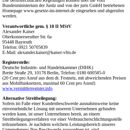
Die berufsrechtlichen Regelungen können über die vom
Bundesministerium der Justiz und von der juris GmbH betriebenen
Homepage www.gesetze-im-internet.de eingesehen und abgerufen
werden.
Verantwortliche gem. § 18 II MStV
Alexander Kaiser
Oberkonnersreuther Str. 6a
95448 Bayreuth
Telefon: 0921 50705839
E-Mail: alexander.kaiser@kaiser-vfm.de
Registerstelle:
Deutsche Industrie- und Handelskammer (DIHK)
Breite Straße 29, 10178 Berlin, Telefon: 0180 600585-0
(20 Cent pro Anruf aus dem dt. Festnetz, mit abweichenden Preisen
aus Mobilfunknetzen, maximal 60 Cent pro Anruf)
www.vermittlerregister.info
Alternative Streitbeilegung:
Sofern im Falle einer Kundenbeschwerde ausnahmsweise keine
einvernehmliche Lösung mit unserem Unternehmen gefunden
werden kann, ist unser Unternehmen bereit, an einem
Streitbeilegungsverfahren vor einer Verbraucherschlichtungsstelle
teilzunehmen. Je nachdem welchem Leistungsbereich unseres
Unternehmens Ihre Beschwerde zuzuordnen ist, sind