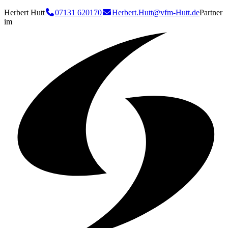
Herbert Hutt
07131 620170
Herbert.Hutt@vfm-Hutt.de
Partner
im