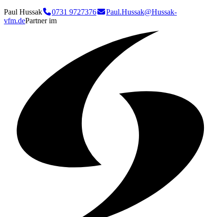
Paul Hussak
0731 9727376
Paul.Hussak@Hussak-
vfm.de
Partner im