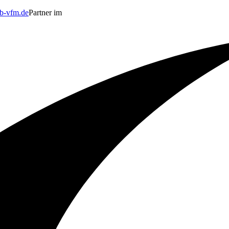
b-vfm.de
Partner im