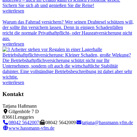
Sichern Sie sich ab und genießen Sie die Reise!
weiterlesen
Warum das Fahrrad versichern?
Wer seinen Drahtesel schützen will,
der sollte ihn versichern lassen. Denn in einigen Schadenfällen
reicht die normale Privathaftpflicht- oder Hausratversicherung nicht
aus.
weiterlesen
Betriebshaftpflichtversicherung: Kleiner Schaden, große Wirkung?
Die Betriebshaftpflichversicherung schützt nicht nur Ihr
Unternehmen, sondern oft auch die wirtschaftliche Stabilität
dahinter. Eine vollständige Betriebsbeschreibung ist dabei aber sehr
wichtig.
weiterlesen
Kontakt
Tatjana Haßmann
Gilgenhöfe 7 D
83661
Lenggries
08042 5642007
08042 5642009
tatjana@hassmann-vfm.de
www.hassmann-vfm.de