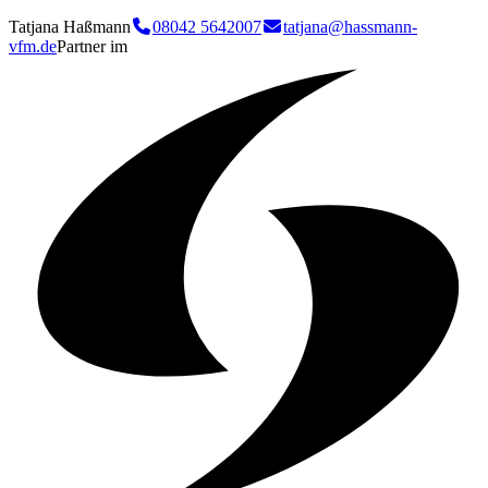
Tatjana Haßmann
08042 5642007
tatjana@hassmann-
vfm.de
Partner im