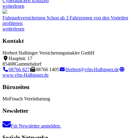
Cyberattacken schützen
weiterlesen
Fuhrparkversicherung
Schon ab 3 Fahrzeugen von den Vorteilen
profitieren
weiterlesen
Kontakt
Herbert Halbinger Versicherungsmakler GmbH
Hauptstr. 17
85408
Gammelsdorf
08766 827
08766 1405
Herbert@vfm-Halbinger.de
www.vfm-Halbinger.de
Bürozeiten
Mo
Fr
nach Vereinbarung
Newsletter
Für Newsletter anmelden.
Soziale Netzwerke