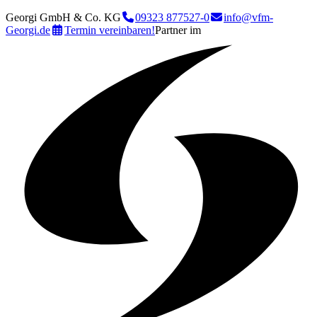
Georgi GmbH & Co. KG
09323 877527-0
info@vfm-
Georgi.de
Termin vereinbaren!
Partner im