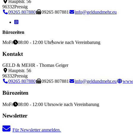
Hauptstr. 56
96332
Pressig
09265 807880
09265 807881
info@geldundmehr.eu
Bürozeiten
Mo
Fr
08:00 - 12:00 Uhr
sowie nach Vereinbarung
Kontakt
GELD & MEHR - Thomas Geiger
Hauptstr. 56
96332
Pressig
09265 807880
09265 807881
info@geldundmehr.eu
www.
Bürozeiten
Mo
Fr
08:00 - 12:00 Uhr
sowie nach Vereinbarung
Newsletter
Für Newsletter anmelden.