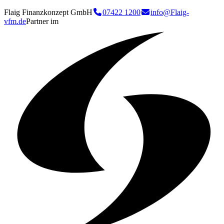
Flaig Finanzkonzept GmbH
07422 1200
info@Flaig-
vfm.de
Partner im