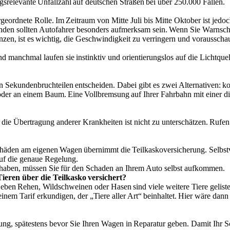
ungsrelevante Unfallzahl auf deutschen Straßen bei über 250.000 Fällen.
tergeordnete Rolle. Im Zeitraum von Mitte Juli bis Mitte Oktober ist je
en sollten Autofahrer besonders aufmerksam sein. Wenn Sie Warnschild
nzen, ist es wichtig, die Geschwindigkeit zu verringern und voraussch
und manchmal laufen sie instinktiv und orientierungslos auf die Lichtq
n Sekundenbruchteilen entscheiden. Dabei gibt es zwei Alternativen: ko
oder an einem Baum. Eine Vollbremsung auf Ihrer Fahrbahn mit einer dire
d die Übertragung anderer Krankheiten ist nicht zu unterschätzen. Rufen
äden am eigenen Wagen übernimmt die Teilkaskoversicherung. Selbstver
 auf die genaue Regelung.
n haben, müssen Sie für den Schaden an Ihrem Auto selbst aufkommen.
ren über die Teilkasko versichert?
eben Rehen, Wildschweinen oder Hasen sind viele weitere Tiere gelistet
einem Tarif erkundigen, der „Tiere aller Art“ beinhaltet. Hier wäre dan
ung, spätestens bevor Sie Ihren Wagen in Reparatur geben. Damit Ihr Sc