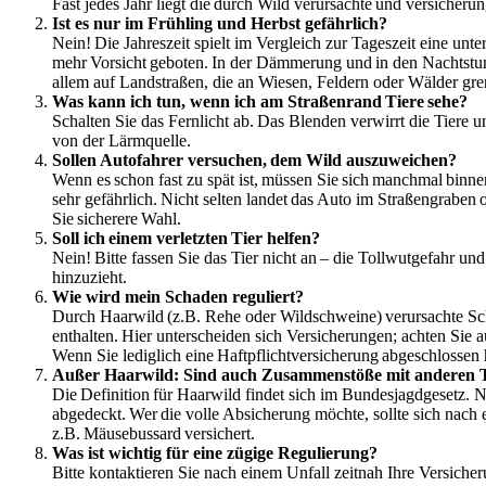
Fast jedes Jahr liegt die durch Wild verursachte und versicher
Ist es nur im Frühling und Herbst gefährlich?
Nein! Die Jahreszeit spielt im Vergleich zur Tageszeit eine un
mehr Vorsicht geboten. In der Dämmerung und in den Nachtstund
allem auf Landstraßen, die an Wiesen, Feldern oder Wälder gre
Was kann ich tun, wenn ich am Straßenrand Tiere sehe?
Schalten Sie das Fernlicht ab. Das Blenden verwirrt die Tiere 
von der Lärmquelle.
Sollen Autofahrer versuchen, dem Wild auszuweichen?
Wenn es schon fast zu spät ist, müssen Sie sich manchmal binne
sehr gefährlich. Nicht selten landet das Auto im Straßengraben 
Sie sicherere Wahl.
Soll ich einem verletzten Tier helfen?
Nein! Bitte fassen Sie das Tier nicht an – die Tollwutgefahr un
hinzuzieht.
Wie wird mein Schaden reguliert?
Durch Haarwild (z.B. Rehe oder Wildschweine) verursachte Sch
enthalten. Hier unterscheiden sich Versicherungen; achten Sie
Wenn Sie lediglich eine Haftpflichtversicherung abgeschlosse
Außer Haarwild: Sind auch Zusammenstöße mit anderen Tie
Die Definition für Haarwild findet sich im Bundesjagdgesetz. N
abgedeckt. Wer die volle Absicherung möchte, sollte sich nach 
z.B. Mäusebussard versichert.
Was ist wichtig für eine zügige Regulierung?
Bitte kontaktieren Sie nach einem Unfall zeitnah Ihre Versicher