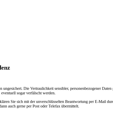
denz
 ungesichert. Die Vertraulich­keit sensibler, personen­bezogener Daten ge
eventuell sogar verfälscht werden.
lären Sie sich mit der unver­schlüsselten Beant­wortung per E-Mail durch
dann auch gerne per Post oder Telefax über­mittelt.