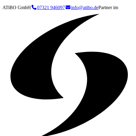
ATiBO GmbH
07321 946097
info@atibo.de
Partner im