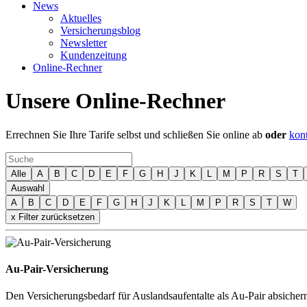
News
Aktuelles
Versicherungsblog
Newsletter
Kundenzeitung
Online-Rechner
Unsere Online-Rechner
Errechnen Sie Ihre Tarife selbst und schließen Sie online ab
oder
kont
Alle
A
B
C
D
E
F
G
H
J
K
L
M
P
R
S
T
Auswahl
A
B
C
D
E
F
G
H
J
K
L
M
P
R
S
T
W
x Filter zurücksetzen
Au-Pair-Versicherung
Den Versicherungsbedarf für Auslandsaufentalte als Au-Pair absicher