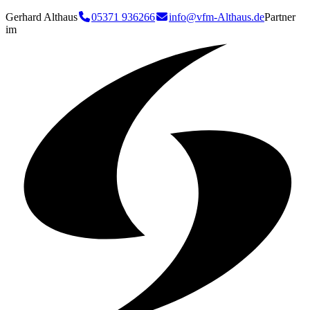
Gerhard Althaus
05371 936266
info@vfm-Althaus.de
Partner
im