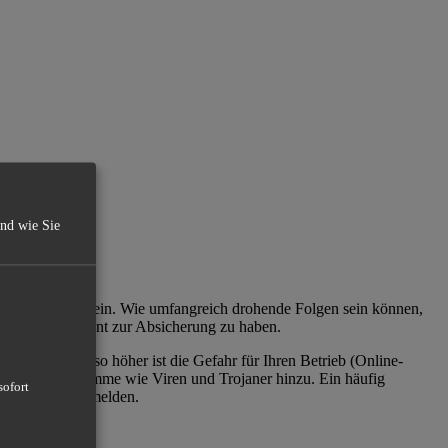
und wie Sie
von betroffen sein. Wie umfangreich drohende Folgen sein können,
r Risk Management zur Absicherung zu haben.
enerieren, um so höher ist die Gefahr für Ihren Betrieb (Online-
eue Schadprogramme wie Viren und Trojaner hinzu. Ein häufig
sofort
vom System abzumelden.