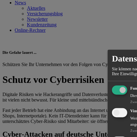
News
Aktuelles
Versicherungsblog
Newsletter
Kundenzeitung
Online-Rechner
Die Gefahr lauert ...
Datens
Schützen Sie Ihr Unternehmen vor den Folgen von Cyberattacken und
Sie können nac
Ihre Einwillig
Schutz vor Cyberrisiken
Fun
Digitale Risiken wie Hackerangriffe und Datenverluste sind allgege
Die
ist vielen nicht bewusst. Für kleine und mittelständische Unterneh
Zwe
Fast jeder Betrieb hat eine Anbindung an das Internet und setzt sich 
Vi
Shops, Internetportale). Kein IT-Dienstleister kann für ein 100% s
Wenn
unterschätztes Cyber-Risiko sind Mitarbeiter: sie öffnen infizierte
ang
Zwe
Cyber-Attacken auf deutsche Unternehmen