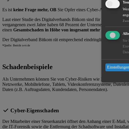
You
Es ist
keine Frage mehr, OB
Sie Opfer eines Cyber-Angriffs werden
Wenn
ang
Laut einer Studie des Digitalverbands Bitkom sind für Industrieunter
Zwe
vergangenen zwei Jahre haben 68 Prozent der Unternehmen einen entsp
einen
Gesamtschaden in Höhe von insgesamt mehr als 43 Milliar
All
Der Digitalverband Bitkom rät entsprechend eindringlich zu besserer 
Sie
*Quelle: Bericht n-tv.de
Ein
Dat
Schadenbeispiele
Einstellungen
Als Unternehmen können Sie von Cyber-Risiken wie Hacker-Angriffe
Netzwerke, Mobiltelefone, Tablets, Videokonferenzsysteme, Datenlei
Daten (z.B. Auftragsdaten, Kundendaten, Personendaten).
Cyber-Eigenschaden
Der Mitarbeiter einer Steuerkanzlei öffnet den Anhang einer E-Mail,
die IT-Forensik sowie die Entfernung der Schadsoftware und Installat