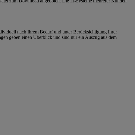
te Datei zum Download angeboten. Die IT-Systeme mehrerer Kunden
dividuell nach Ihrem Bedarf und unter Berücksichtigung Ihrer
gen geben einen Überblick und sind nur ein Auszug aus dem