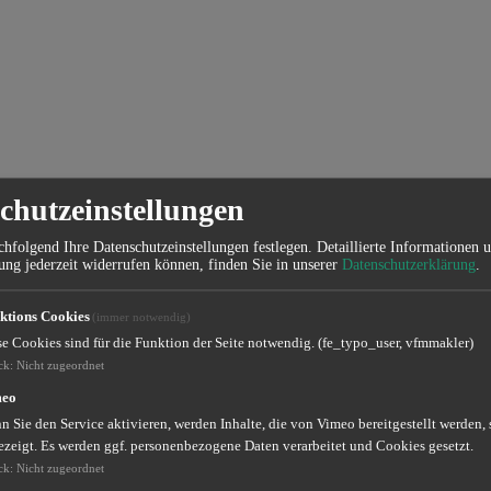
chutzeinstellungen
 Virenangriffen
hfolgend Ihre Datenschutzeinstellungen festlegen.
Detaillierte Informationen 
ung jederzeit widerrufen können, finden Sie in unserer
Datenschutzerklärung
.
ktions Cookies
(immer notwendig)
nwärtig und unabhängig von der Größe des Unternehmens kann jeder da
se Cookies sind für die Funktion der Seite notwendig. (fe_typo_user, vfmmakler)
men (KMUs) kann es überlebenswichtig sein, ein funktionierendes Cybe
ck
:
Nicht zugeordnet
dadurch den Cyber-Risiken aus. Je mehr Wertschöpfung Sie im Internet g
meo
ichereres Netzwerk garantieren. Jeden Monat kommen etwa 1.000.000 n
 Sie den Service aktivieren, werden Inhalte, die von Vimeo bereitgestellt werden, 
 E-Mail-Anhänge, benutzen zu einfache Passwörter oder vergessen sich 
ezeigt. Es werden ggf. personenbezogene Daten verarbeitet und Cookies gesetzt.
ck
:
Nicht zugeordnet
 steigen an