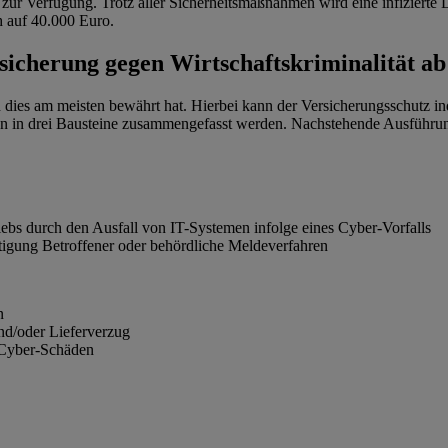
zur Verfügung. Trotz aller Sicherheitsmaßnahmen wird eine infizier
h auf 40.000 Euro.
sicherung gegen Wirtschaftskriminalität ab
 dies am meisten bewährt hat. Hierbei kann der Versicherungsschutz in
n in drei Bausteine zusammengefasst werden. Nachstehende Ausführun
bs durch den Ausfall von IT-Systemen infolge eines Cyber-Vorfalls
htigung Betroffener oder behördliche Meldeverfahren
n
d/oder Lieferverzug
 Cyber-Schäden