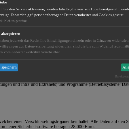
tube
 – Es ist vielmehr
eine Frage der ZEIT
.
 Sie den Service aktivieren, werden Inhalte, die von YouTube bereitgestellt werde
ezeigt. Es werden ggf. personenbezogene Daten verarbeitet und Cookies gesetzt.
nehmen in Deutschland Cyberthemen wie Sabotage, Datendiebstahl oder S
ck
:
Nicht zugeordnet
rechenden digitalen Angriff registriert, mit einer Verursachung von 
den Euro
für diesen Zeitraum.
e akzeptieren
Vorsorge. Wer nicht in IT-Sicherheit investiere, der handle fahrlässi
 haben jederzeit das Recht Ihre Einwilligungen einzeln oder in Gänze zu widerrufe
willigungen zur Datenverarbeitung widerrufen, sind die bis zum Widerruf rechtmä
en vom Anbieter weiterhin verarbeitbar.
 speichern
All
Bereitgest
n, Cyber-Einbrüchen oder Infektionen mit Viren bedroht werden. Gef
tungen und Intra-und Extranets) und Programme (Betriebssysteme, Dat
 welcher einen Verschlüsselungstrojaner beinhaltet. Alle Daten auf den
ion neuer Sicherheitssoftware betragen 28.000 Euro.