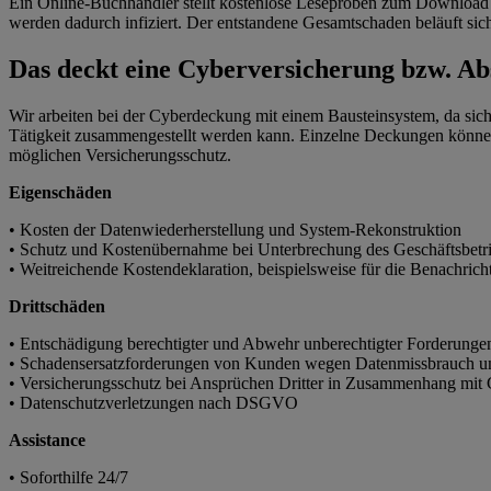
Ein Online-Buchhändler stellt kostenlose Leseproben zum Download 
werden dadurch infiziert. Der entstandene Gesamtschaden beläuft sic
Das deckt eine Cyberversicherung bzw. Ab
Wir arbeiten bei der Cyberdeckung mit einem Bausteinsystem, da sich
Tätigkeit zusammengestellt werden kann. Einzelne Deckungen könne
möglichen Versicherungsschutz.
Eigenschäden
• Kosten der Datenwiederherstellung und System-Rekonstruktion
• Schutz und Kostenübernahme bei Unterbrechung des Geschäftsbetrie
• Weitreichende Kostendeklaration, beispielsweise für die Benachric
Drittschäden
• Entschädigung berechtigter und Abwehr unberechtigter Forderunge
• Schadensersatzforderungen von Kunden wegen Datenmissbrauch un
• Versicherungsschutz bei Ansprüchen Dritter in Zusammenhang mit
• Datenschutzverletzungen nach DSGVO
Assistance
• Soforthilfe 24/7