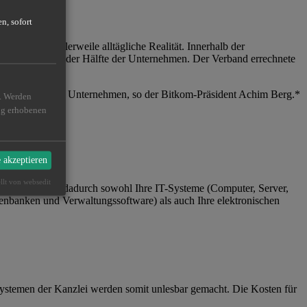
n, sofort
pionage mittlerweile alltägliche Realität. Innerhalb der
Schäden bei fast der Hälfte der Unternehmen. Der Verband errechnete
g und gefährde sein Unternehmen, so der Bitkom-Präsident Achim Berg.*
n. Werden
ßig erhobenen
e akzeptieren
ellt von websedit
ährdet werden dadurch sowohl Ihre IT-Systeme (Computer, Server,
enbanken und Verwaltungssoftware) als auch Ihre elektronischen
 Systemen der Kanzlei werden somit unlesbar gemacht. Die Kosten für