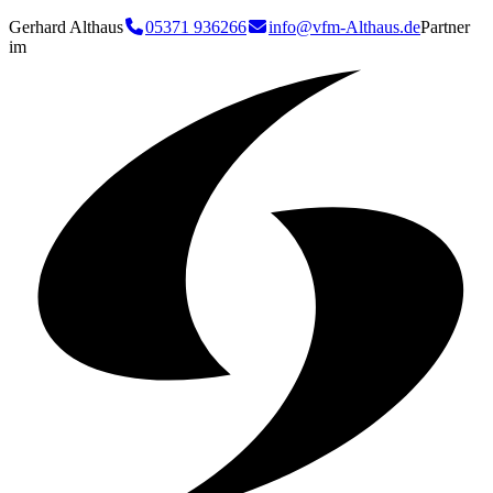
Gerhard Althaus
05371 936266
info@vfm-Althaus.de
Partner
im