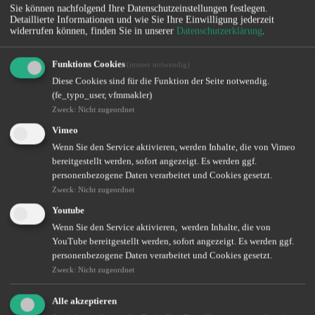
Sie können nachfolgend Ihre Datenschutzeinstellungen festlegen.
Detaillierte Informationen und wie Sie Ihre Einwilligung jederzeit
widerrufen können, finden Sie in unserer
Datenschutzerklärung
.
Funktions Cookies
(immer notwendig)
Sie möchten unsere aktuellen Themen per Newsletter erhalten?
Diese Cookies sind für die Funktion der Seite notwendig.
Newsletter abonnieren
(fe_typo_user, vfmmakler)
Zweck
:
Nicht zugeordnet
Vimeo
Wenn Sie den Service aktivieren, werden Inhalte, die von Vimeo
Altersvorsorge – Zukunft sorgenfrei gestalten
bereitgestellt werden, sofort angezeigt. Es werden ggf.
personenbezogene Daten verarbeitet und Cookies gesetzt.
Wir helfen Ihnen dabei, Ihre Versorgungslücke zu erkennen und zu
Zweck
:
Nicht zugeordnet
schließen.
Youtube
Weiterlesen
Wenn Sie den Service aktivieren, werden Inhalte, die von
YouTube bereitgestellt werden, sofort angezeigt. Es werden ggf.
personenbezogene Daten verarbeitet und Cookies gesetzt.
Krankenzusatzversicherung – das GesundheitsPlus
Zweck
:
Nicht zugeordnet
Gesundheitsvorsorge auf Privatpatienten-Niveau? Das geht auch als
Alle akzeptieren
gesetzlich Versicherter!