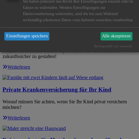
Sie haben jederzeit das Recht Ihre Einwilligungen einzeln oder in
Gänze zu widerrufen. Werden Einwilligungen zur
Weiterlesen
Datenverarbeitung widerrufen, sind die bis zum Widerruf
rechtmäßig erhobenen Daten vom Anbieter weiterhin verarbeitbar.
Attraktiv bleiben als Arbeitgeber: So gewinnen und
Einstellungen speichern
Alle akzeptieren
halten Sie Talente
Bereitgestellt von websedit
Nutzen Sie moderne Benefit-Systeme, um Ihr Unternehmen
zukunftssicher zu gestalten!
Weiterlesen
Private Krankenversicherung für Ihr Kind
Worauf müssen Sie achten, wenn Sie Ihr Kind privat versichern
möchten?
Weiterlesen