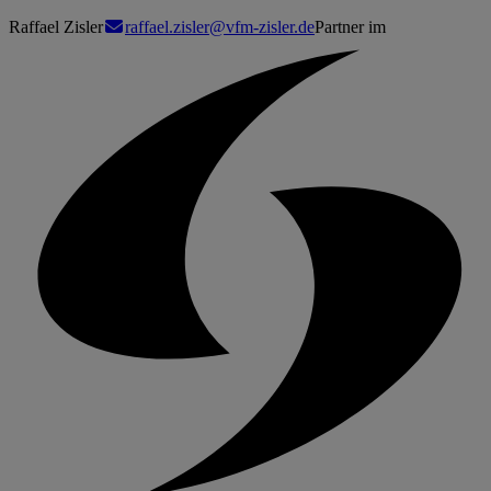
Raffael Zisler
raffael.zisler@vfm-zisler.de
Partner im