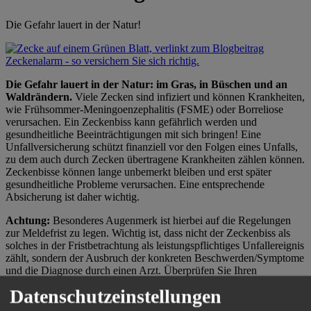
Die Gefahr lauert in der Natur!
Die Gefahr lauert in der Natur: im Gras, in Büschen und an
Waldrändern.
Viele Zecken sind infiziert und können Krankheiten,
wie Frühsommer-Meningoenzephalitis (FSME) oder Borreliose
verursachen. Ein Zeckenbiss kann gefährlich werden und
gesundheitliche Beeinträchtigungen mit sich bringen! Eine
Unfallversicherung schützt finanziell vor den Folgen eines Unfalls,
zu dem auch durch Zecken übertragene Krankheiten zählen können.
Zeckenbisse können lange unbemerkt bleiben und erst später
gesundheitliche Probleme verursachen. Eine entsprechende
Absicherung ist daher wichtig.
Achtung:
Besonderes Augenmerk ist hierbei auf die Regelungen
zur Meldefrist zu legen. Wichtig ist, dass nicht der Zeckenbiss als
solches in der Fristbetrachtung als leistungspflichtiges Unfallereignis
zählt, sondern der Ausbruch der konkreten Beschwerden/Symptome
und die Diagnose durch einen Arzt. Überprüfen Sie Ihren
Versicherungsschutz dahingehend.
Gerne sind wir Ihnen dabei
Datenschutzeinstellungen
behilflich!