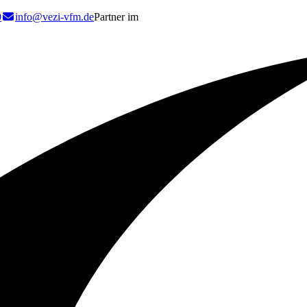
0
info@vezi-vfm.de
Partner im