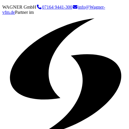
WAGNER GmbH
07164 9441-300
info@Wagner-
vfm.de
Partner im