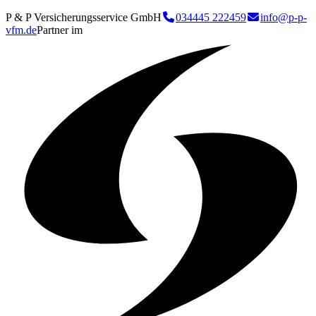
P & P Versicherungsservice GmbH
034445 222459
info@p-p-
vfm.de
Partner im