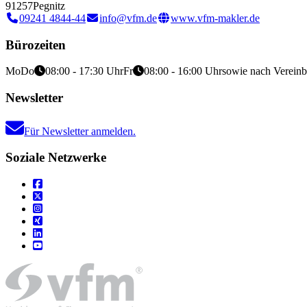
91257
Pegnitz
09241 4844-44
info@vfm.de
www.vfm-makler.de
Bürozeiten
Mo
Do
08:00 - 17:30 Uhr
Fr
08:00 - 16:00 Uhr
sowie nach Verein
Newsletter
Für Newsletter anmelden.
Soziale Netzwerke