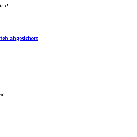
ten?
ieb abgesichert
en!