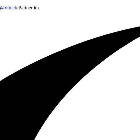
o@vfm.de
Partner im