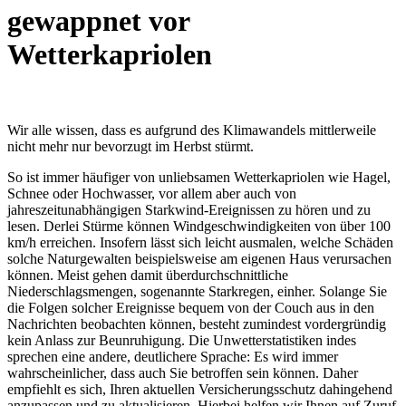
gewappnet vor
Wetterkapriolen
Wir alle wissen, dass es aufgrund des Klimawandels mittlerweile
nicht mehr nur bevorzugt im Herbst stürmt.
So ist immer häufiger von unliebsamen Wetterkapriolen wie Hagel,
Schnee oder Hochwasser, vor allem aber auch von
jahreszeitunabhängigen Starkwind-Ereignissen zu hören und zu
lesen. Derlei Stürme können Windgeschwindigkeiten von über 100
km/h erreichen. Insofern lässt sich leicht ausmalen, welche Schäden
solche Naturgewalten beispielsweise am eigenen Haus verursachen
können. Meist gehen damit überdurchschnittliche
Niederschlagsmengen, sogenannte Starkregen, einher. Solange Sie
die Folgen solcher Ereignisse bequem von der Couch aus in den
Nachrichten beobachten können, besteht zumindest vordergründig
kein Anlass zur Beunruhigung. Die Unwetterstatistiken indes
sprechen eine andere, deutlichere Sprache: Es wird immer
wahrscheinlicher, dass auch Sie betroffen sein können. Daher
empfiehlt es sich, Ihren aktuellen Versicherungsschutz dahingehend
anzupassen und zu aktualisieren. Hierbei helfen wir Ihnen auf Zuruf