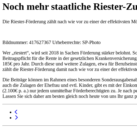
Noch mehr staatliche Riester-Z
Die Riester-Förderung zählt nach wie vor zu einer der effektivsten M
Bildnummer: 417627367 Urheberrechte: SP-Photo
Wer „riestert“, wird seit 2018 in Sachen Förderung stärker belohnt. S
Beitragspflicht für die Rente in der gesetzlichen Krankenversicheru
185€ pro Jahr. Durch diese und weitere Zulagen, etwa für Berufseinst
zählt die Riester-Förderung damit nach wie vor zu einer der effektiv
Die Beiträge können im Rahmen eines besonderen Sonderausgabenabzu
auch die Zulagen der Ehefrau und evtl. Kinder, gibt es mit der Einko
(2.100€ p. a.) nur jedem unmittelbar Förderberechtigten zu. Je nach 
Lassen Sie sich daher am besten gleich noch heute von uns Ihr ganz