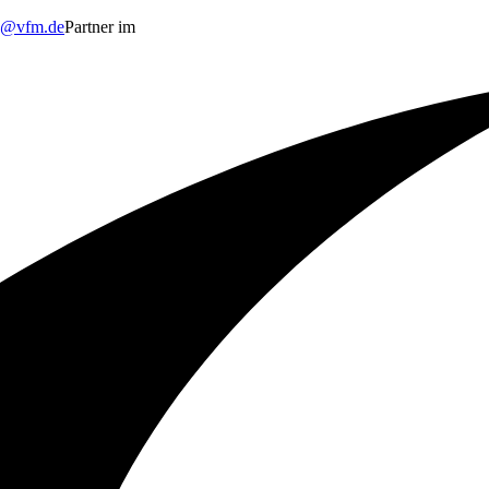
o@vfm.de
Partner im