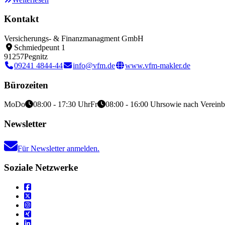
Kontakt
Versicherungs- & Finanzmanagment GmbH
Schmiedpeunt 1
91257
Pegnitz
09241 4844-44
info@vfm.de
www.vfm-makler.de
Bürozeiten
Mo
Do
08:00 - 17:30 Uhr
Fr
08:00 - 16:00 Uhr
sowie nach Verein
Newsletter
Für Newsletter anmelden.
Soziale Netzwerke