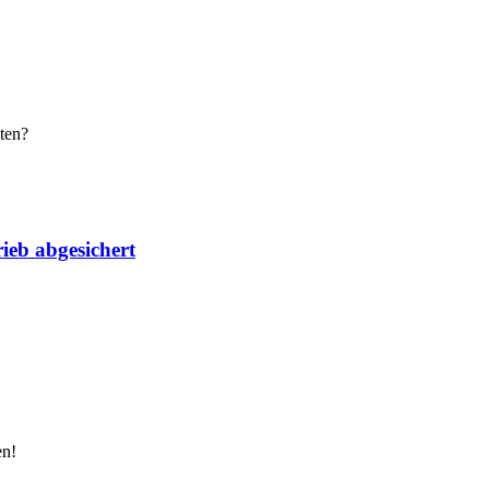
ten?
ieb abgesichert
en!