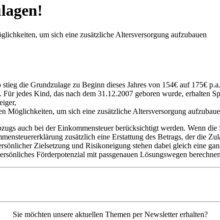
ulagen!
öglichkeiten, um sich eine zusätzliche Altersversorgung aufzubauen
o stieg die Grundzulage zu Beginn dieses Jahres von 154€ auf 175€ p.a.,
ng. Für jedes Kind, das nach dem 31.12.2007 geboren wurde, erhalten S
eiger,
sten Möglichkeiten, um sich eine zusätzliche Altersversorgung aufzubau
gs auch bei der Einkommensteuer berücksichtigt werden. Wenn die Steu
mmensteuererklärung zusätzlich eine Erstattung des Betrags, der die Z
persönlicher Zielsetzung und Risikoneigung stehen dabei gleich eine g
 persönliches Förderpotenzial mit passgenauen Lösungswegen berechne
Sie möchten unsere aktuellen Themen per Newsletter erhalten?