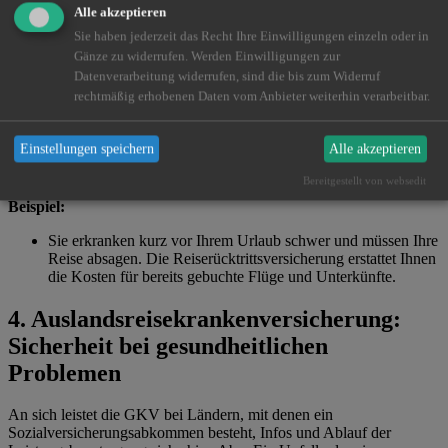
Alle akzeptieren
3. Reiserücktrittsversicherung sowie
Sie haben jederzeit das Recht Ihre Einwilligungen einzeln oder in
Reiseabbruch: Absicherung vor der Reise
Gänze zu widerrufen. Werden Einwilligungen zur
und während der Reise
Datenverarbeitung widerrufen, sind die bis zum Widerruf
rechtmäßig erhobenen Daten vom Anbieter weiterhin verarbeitbar.
Manchmal kommt etwas dazwischen und Sie können Ihre Reise
nicht antreten – sei es durch Krankheit, Unfall oder andere
Einstellungen speichern
Alle akzeptieren
unvorhergesehene Ereignisse. Die Reiserücktrittsversicherung
übernimmt die Stornierungskosten und sichert Ihr investiertes Geld.
Bereitgestellt von websedit
Beispiel:
Sie erkranken kurz vor Ihrem Urlaub schwer und müssen Ihre
Reise absagen. Die Reiserücktrittsversicherung erstattet Ihnen
die Kosten für bereits gebuchte Flüge und Unterkünfte.
4. Auslandsreisekrankenversicherung:
Sicherheit bei gesundheitlichen
Problemen
An sich leistet die GKV bei Ländern, mit denen ein
Sozialversicherungsabkommen besteht, Infos und Ablauf der