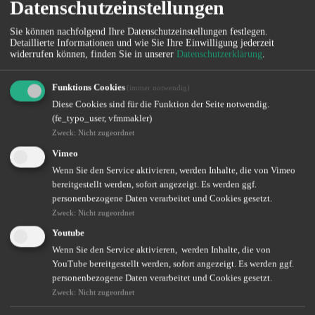
Datenschutzeinstellungen
die gestohlenen Gegenstände aus einem sicheren Raum (z.B. Ihrer
Ferienwohnung) entwendet wurden oder beispielsweise Ihnen
Gewalt angedroht oder umgesetzt wird, um Ihnen Sachen zu
Sie können nachfolgend Ihre Datenschutzeinstellungen festlegen.
entnehmen.
Detaillierte Informationen und wie Sie Ihre Einwilligung jederzeit
widerrufen können, finden Sie in unserer
Datenschutzerklärung
.
Bild-ID: 2449891275 Urheberrecht: Prostock-studio
Funktions Cookies
(immer notwendig)
Beispiele:
Diese Cookies sind für die Funktion der Seite notwendig.
(fe_typo_user, vfmmakler)
Ein Dieb bricht in Ihre Ferienwohnung ein und stiehlt Ihre
Zweck
:
Nicht zugeordnet
Kamera, die Sie für Urlaubsfotos mitgenommen hatten. Ihre
Hausratversicherung ersetzt den Wert des gestohlenen Geräts,
Vimeo
sofern Sie dies nachweisen können.
Wenn Sie den Service aktivieren, werden Inhalte, die von Vimeo
Oder ein Räuber droht Ihnen an der U-Bahn Haltestelle mit
bereitgestellt werden, sofort angezeigt. Es werden ggf.
einem Messer und verlangt die Herausgabe Ihrer
personenbezogene Daten verarbeitet und Cookies gesetzt.
Wertgegenstände
Zweck
:
Nicht zugeordnet
Wer auf Qualität setzt, kann hier mit einem Premiumtarif den
Youtube
Versicherungsschutz noch deutlich erweitern und so beispielsweise
Wenn Sie den Service aktivieren, werden Inhalte, die von
das Entreißen von Taschen oder den Trickdiebstahl mitversichern.
YouTube bereitgestellt werden, sofort angezeigt. Es werden ggf.
Tipp:
Machen Sie vor der Reise eine Liste Ihrer mitgeführten
personenbezogene Daten verarbeitet und Cookies gesetzt.
Wertgegenstände und bewahren Sie Kaufbelege auf, um im
Zweck
:
Nicht zugeordnet
Schadensfall den Besitz nachzuweisen.