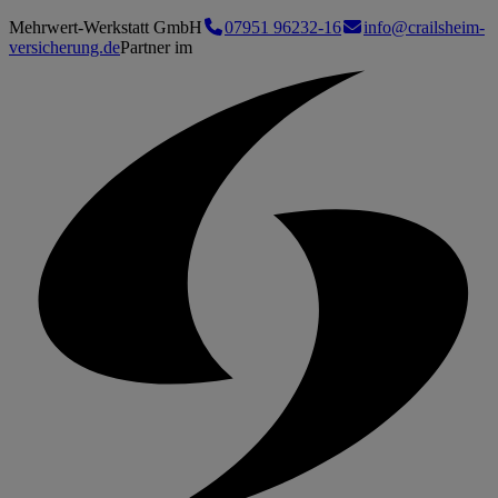
Mehrwert-Werkstatt GmbH
07951 96232-16
info@crailsheim-
versicherung.de
Partner im