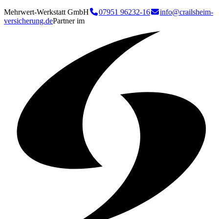
Mehrwert-Werkstatt GmbH
07951 96232-16
info@crailsheim-
versicherung.de
Partner im