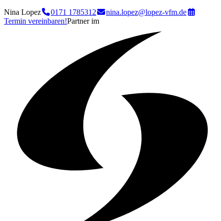
Nina Lopez
0171 1785312
nina.lopez@lopez-vfm.de
Termin vereinbaren!
Partner im