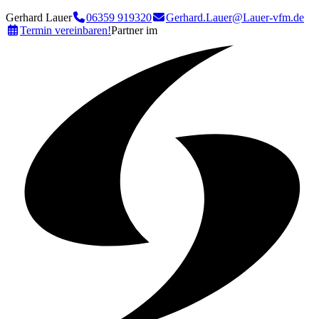
Gerhard Lauer
06359 919320
Gerhard.Lauer@Lauer-vfm.de
Termin vereinbaren!
Partner im